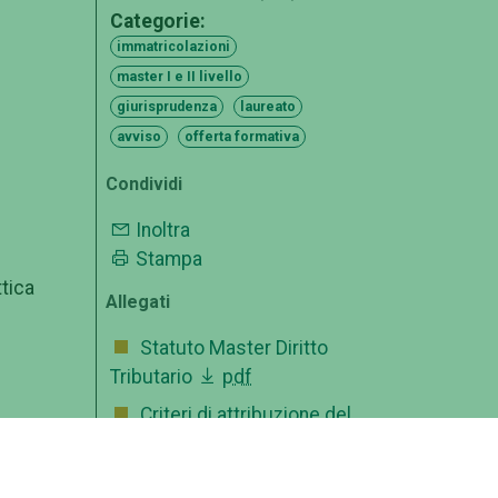
Categorie:
immatricolazioni
master I e II livello
giurisprudenza
laureato
avviso
offerta formativa
Condividi
Inoltra
Stampa
ttica
Allegati
Statuto Master Diritto
Tributario
pdf
Criteri di attribuzione del
 al
punteggio di ammissione -
Allegato A
pdf
sa