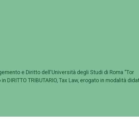
gemento e Diritto dell'Università degli Studi di Roma “Tor
ello in DIRITTO TRIBUTARIO, Tax Law, erogato in modalità dida
 problematiche economiche, giuridiche e contabili connesse
i metodi e gli strumenti necessari ad affrontare la comples