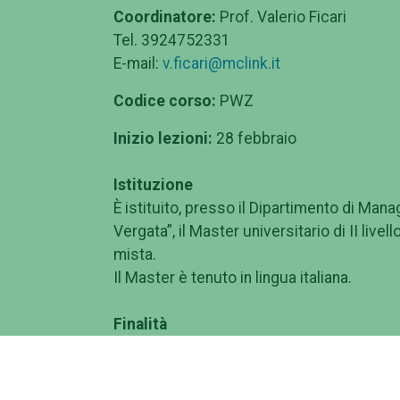
Coordinatore:
Prof. Valerio Ficari
Tel. 3924752331
E-mail:
v.ficari@mclink.it
Codice corso:
PWZ
Inizio lezioni:
28 febbraio
Istituzione
È istituito, presso il Dipartimento di Mana
Vergata”, il Master universitario di II liv
mista.
Il Master è tenuto in lingua italiana.
Finalità
Il Master intende enucleare le principali
diritto tributario.
L'obiettivo formativo è quello di fornire 