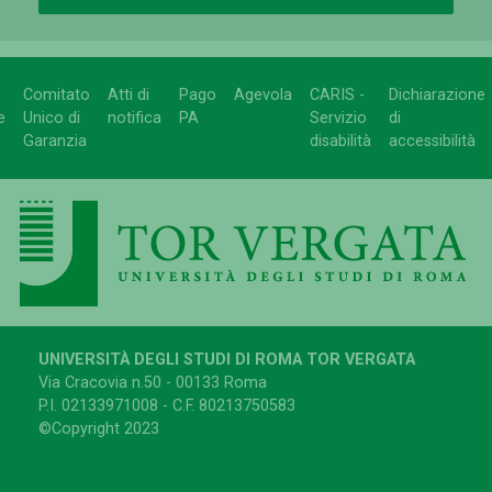
Comitato
Atti di
Pago
Agevola
CARIS -
Dichiarazione
e
Unico di
notifica
PA
Servizio
di
Garanzia
disabilità
accessibilità
UNIVERSITÀ DEGLI STUDI DI ROMA TOR VERGATA
Via Cracovia n.50 - 00133 Roma
P.I. 02133971008 - C.F. 80213750583
©Copyright 2023