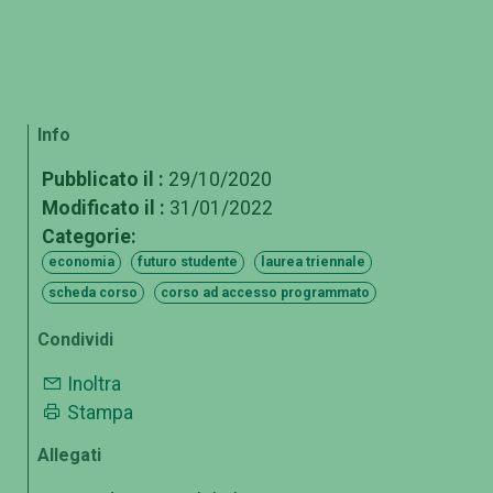
Info
Pubblicato il :
29/10/2020
Modificato il :
31/01/2022
Categorie:
economia
futuro studente
laurea triennale
scheda corso
corso ad accesso programmato
Condividi
Inoltra
Stampa
Allegati