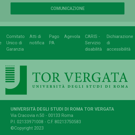
COMUNICAZIONE
Comitato
Atti di
Pago
Agevola
CARIS -
Dichiarazione
e
Unico di
notifica
PA
Servizio
di
Garanzia
disabilità
accessibilità
UNIVERSITÀ DEGLI STUDI DI ROMA TOR VERGATA
Via Cracovia n.50 - 00133 Roma
P.I. 02133971008 - C.F. 80213750583
©Copyright 2023