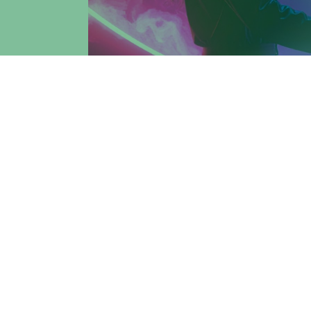
Dall'8 al 15 novembre 2025 la
Facoltà di 
l'
Hackathon AllenaMente
in VR, un'esper
creatività per aiutare gli studenti delle 
orientarsi con maggiore consapevolezza v
Promosso dalla Facoltà di Economia in co
edizione di
DigiEduHack
, iniziativa euro
attraverso hackathon locali organizzati in 
L'edizione 2025, dedicata al tema
Ripensa
scuole, università, enti pubblici e organiz