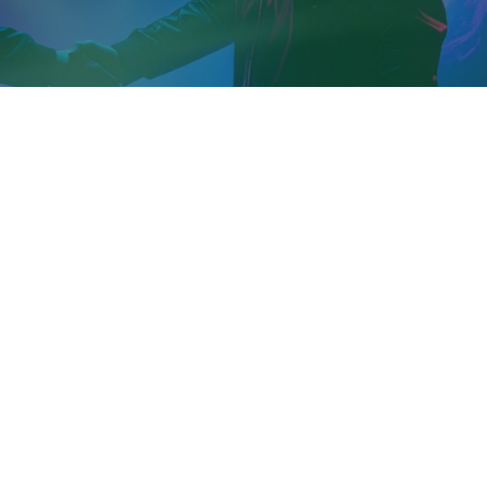
Economia
dell'università degli studi di Roma Tor Vergata os
ienza formativa che unisce realtà virtuale, negoziazione e
scuole superiori del Lazio a sviluppare competenze trasvers
erso il proprio futuro.
llaborazione con la
Scuola IaD
, l'evento rientra nella sesta
pea che dal 2019 promuove l'innovazione nell'istruzione digi
tutto il mondo.
re l'istruzione nell'era delle competenze digitali
, vede
zazioni non profit impegnati nello sviluppo di soluzioni per