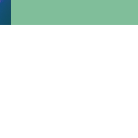
pita
ali e
tale