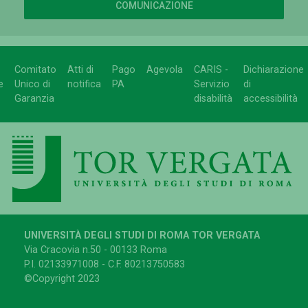
COMUNICAZIONE
Comitato
Atti di
Pago
Agevola
CARIS -
Dichiarazione
e
Unico di
notifica
PA
Servizio
di
Garanzia
disabilità
accessibilità
UNIVERSITÀ DEGLI STUDI DI ROMA TOR VERGATA
Via Cracovia n.50 - 00133 Roma
P.I. 02133971008 - C.F. 80213750583
©Copyright 2023