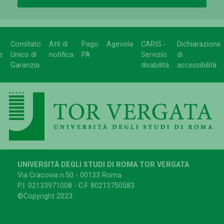
Comitato
Atti di
Pago
Agevola
CARIS -
Dichiarazione
e
Unico di
notifica
PA
Servizio
di
Garanzia
disabilità
accessibilità
UNIVERSITÀ DEGLI STUDI DI ROMA TOR VERGATA
Via Cracovia n.50 - 00133 Roma
P.I. 02133971008 - C.F. 80213750583
©Copyright 2023