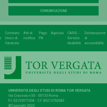
COMUNICAZIONE
Comitato
Atti di
Pago
Agevola
CARIS -
Dichiarazione
e
Unico di
notifica
PA
Servizio
di
Garanzia
disabilità
accessibilità
UNIVERSITÀ DEGLI STUDI DI ROMA TOR VERGATA
Via Cracovia n.50 - 00133 Roma
P.I. 02133971008 - C.F. 80213750583
©Copyright 2023