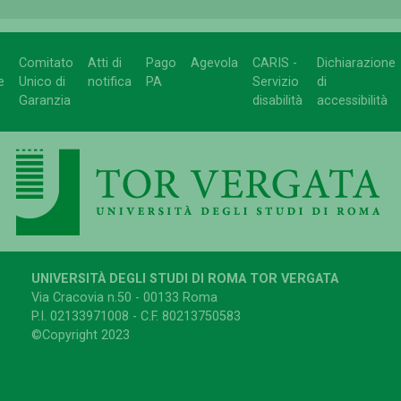
Comitato
Atti di
Pago
Agevola
CARIS -
Dichiarazione
e
Unico di
notifica
PA
Servizio
di
Garanzia
disabilità
accessibilità
UNIVERSITÀ DEGLI STUDI DI ROMA TOR VERGATA
Via Cracovia n.50 - 00133 Roma
P.I. 02133971008 - C.F. 80213750583
©Copyright 2023