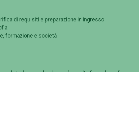
fica di requisiti e preparazione in ingresso
ofia
le, formazione e società
ompleta di una o due lingue (a scelta fra inglese, francese
russo) e letterature dell´area euroamericana. Inoltre, si
sizione di strumenti metodologici avanzati nell´analisi
iversa tipologia, una qualificata competenza filologica, criti
pali strumenti informatici negli ambiti specifici.
roprie attività formative su un unico ambito linguistico-
 crescita ugualmente adeguata e specialistica anche in alt
iettivi formativi prefissati.