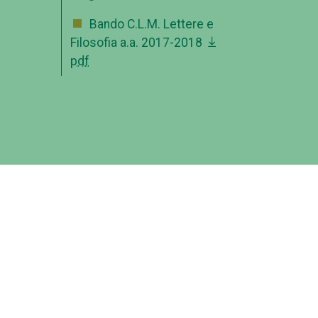
Bando C.L.M. Lettere e
Filosofia a.a. 2017-2018
pdf
,
ca,
ri