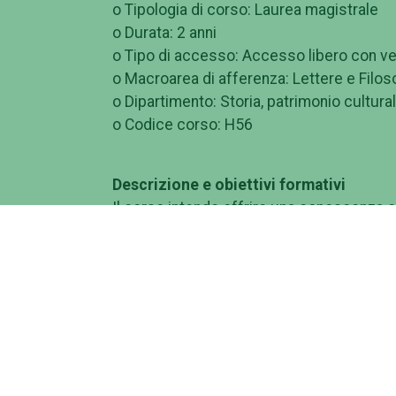
o Tipologia di corso: Laurea magistrale
o Durata: 2 anni
o Tipo di accesso: Accesso libero con veri
o Macroarea di afferenza: Lettere e Filos
o Dipartimento: Storia, patrimonio cultura
o Codice corso: H56
Descrizione e obiettivi formativi
Il corso intende offrire una conoscenza c
tedesco, spagnolo, portoghese, polacco o 
propone di garantire agli studenti l’acqui
linguistica e nella traduzione di testi di d
storico-letteraria e il possesso dei princi
Ha un unico curriculum che concentra le p
letterario, consentendo allo studente una
settori a sua scelta, ma coerenti con gli ob