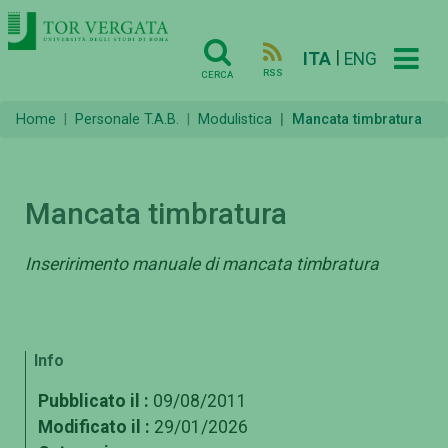
|
ITA
ENG
RSS
CERCA
Home
Personale T.A.B.
Modulistica
Mancata timbratura
Mancata timbratura
Inseririmento manuale di mancata timbratura
Info
Pubblicato il :
09/08/2011
Modificato il :
29/01/2026