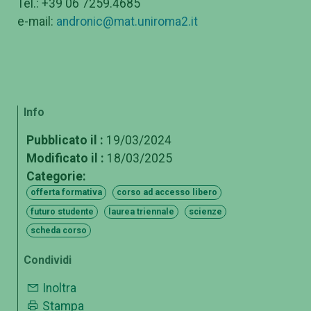
Tel.: +39 06 7259.4685
e-mail:
andronic@mat.uniroma2.it
Info
Pubblicato il :
19/03/2024
Modificato il :
18/03/2025
Categorie:
offerta formativa
corso ad accesso libero
futuro studente
laurea triennale
scienze
scheda corso
Condividi
Inoltra
Stampa