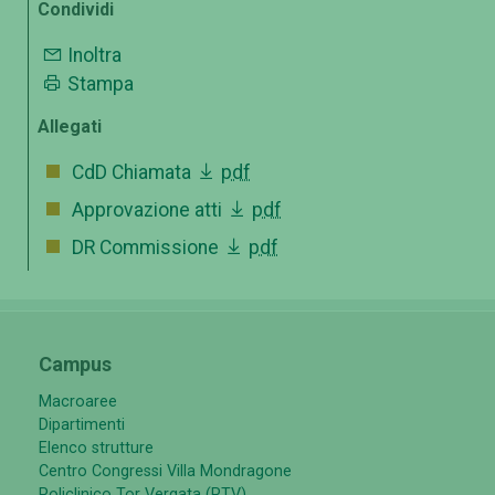
Condividi
Inoltra
Stampa
Allegati
CdD Chiamata
pdf
Approvazione atti
pdf
DR Commissione
pdf
Campus
Macroaree
Dipartimenti
Elenco strutture
Centro Congressi Villa Mondragone
Policlinico Tor Vergata (PTV)