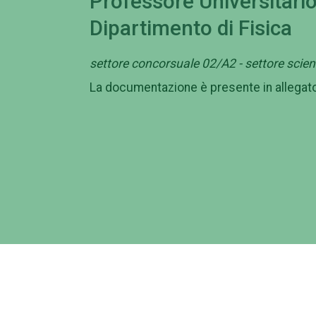
Professore Universitario
Dipartimento di Fisica
settore concorsuale 02/A2 - settore scient
La documentazione è presente in allegato
Campus
Am