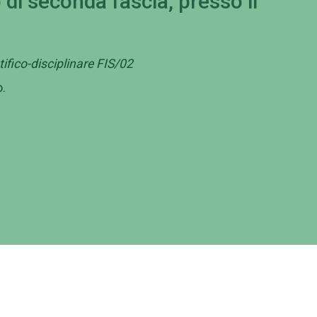
 di seconda fascia, presso il
ifico-disciplinare FIS/02
.
ministrazione
Contattaci