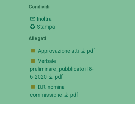
Condividi
Inoltra
Stampa
Allegati
Approvazione atti
pdf
Verbale
preliminare_pubblicato il 8-
6-2020
pdf
D.R. nomina
commissione
pdf
OFFERTA FORMATIVA