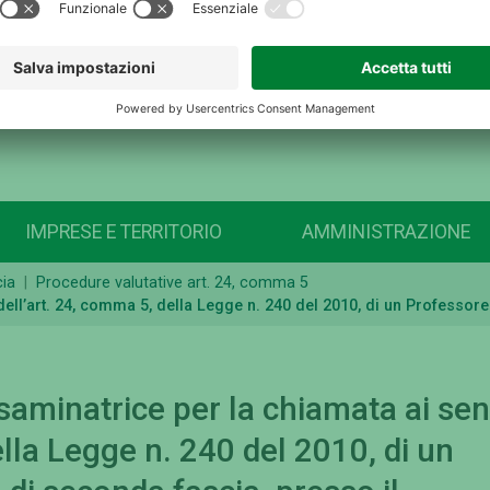
IMPRESE E TERRITORIO
AMMINISTRAZIONE
cia
Procedure valutative art. 24, comma 5
’art. 24, comma 5, della Legge n. 240 del 2010, di un Professore U
minatrice per la chiamata ai sen
ella Legge n. 240 del 2010, di un