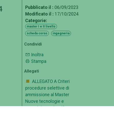
4
Pubblicato il :
06/09/2023
Modificato il :
17/10/2024
Categorie:
master I e II livello
scheda corso
ingegneria
Condividi
Inoltra
Stampa
Allegati
ALLEGATO A Criteri
procedure selettive di
ammissione al Master
Nuove tecnologie e
metodologie
pdf