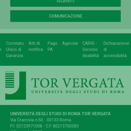
ISCRIVITI
COMUNICAZIONE
Comitato
Atti di
Pago
Agevola
CARIS -
Dichiarazione
e
Unico di
notifica
PA
Servizio
di
Garanzia
disabilità
accessibilità
UNIVERSITÀ DEGLI STUDI DI ROMA TOR VERGATA
Via Cracovia n.50 - 00133 Roma
P.I. 02133971008 - C.F. 80213750583