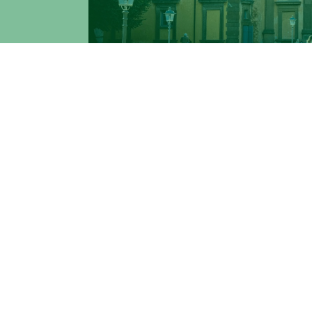
Il
29 gennaio 2025
a partire dalle ore 10
Frascati, 51 Monte Porzio Catone) si terrà
nell'ambito delle iniziative per la
Giornata
2000 grazie a una legge che vide come pr
scomparso) per ricordare il dramma dello 
ebraico, intende in questa occasione cel
titolo di “House of Life” da parte della
Int
I saluti istituzionali sono affidati a
Nathan 
Lucia Ceci
, direttrice del dipartimento d