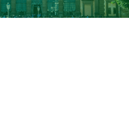
.00-12.30 presso la Sala degli Svizzeri di
Villa Mondragon
 l'evento “
Villa Mondragone House of Life
”. L'incontro,
 della Memoria 2025 del 27 gennaio
, celebrate in Italia da
imo firmatario il giornalista Furio Colombo (recentemente
sterminio e delle persecuzioni nei confronti del popolo
ebrare il decennale del riconoscimento a Villa Mondragone
ernational Raoul Wallenberg Foundation
.
Levialdi Ghiron,
rettore dell'Università di Roma Tor Verga
i Storia, Patrimonio culturale, Formazione e Società,
Claudi