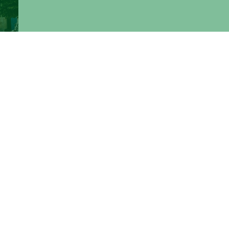
e
(via
l
 del
ta,
a