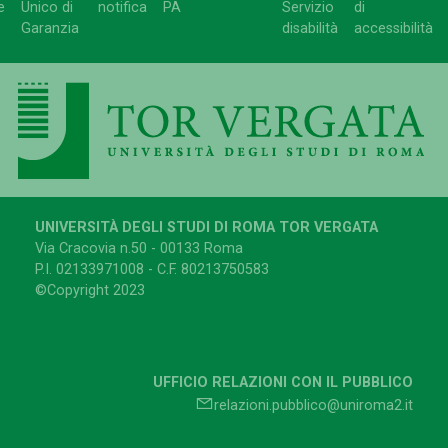
e
Unico di
notifica
PA
Servizio
di
Garanzia
disabilità
accessibilità
UNIVERSITÀ DEGLI STUDI DI ROMA TOR VERGATA
Via Cracovia n.50 - 00133 Roma
P.I. 02133971008 - C.F. 80213750583
©Copyright 2023
UFFICIO RELAZIONI CON IL PUBBLICO
relazioni.pubblico@uniroma2.it