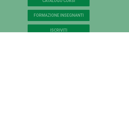
CATALOGO CORSI
FORMAZIONE INSEGNANTI
ISCRIVITI
COMUNICAZIONE
isabilità
Dichiarazione di accessibilità
Privacy
UFFICIO RELAZIONI CON IL PUBBLICO