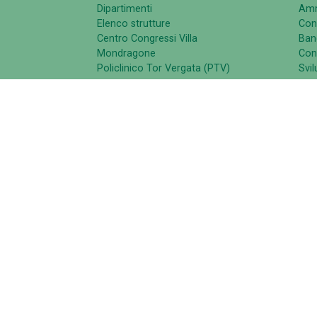
Dipartimenti
Amm
Elenco strutture
Con
Centro Congressi Villa
Band
Mondragone
Cont
Policlinico Tor Vergata (PTV)
Svi
Nucleo di Valutazione di Ateneo
Comitato Unico 
UNIVERSITÀ DEGLI STUDI DI ROMA TOR VER