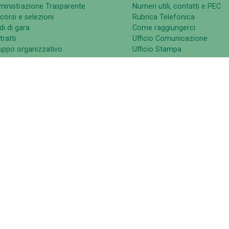
inistrazione Trasparente
Numeri utili, contatti e PEC
corsi e selezioni
Rubrica Telefonica
i di gara
Come raggiungerci
ratti
Ufficio Comunicazione
luppo organizzativo
Ufficio Stampa
di Garanzia
Atti di notifica
Pago PA
Agevola
CARIS - Servizio d
GATA