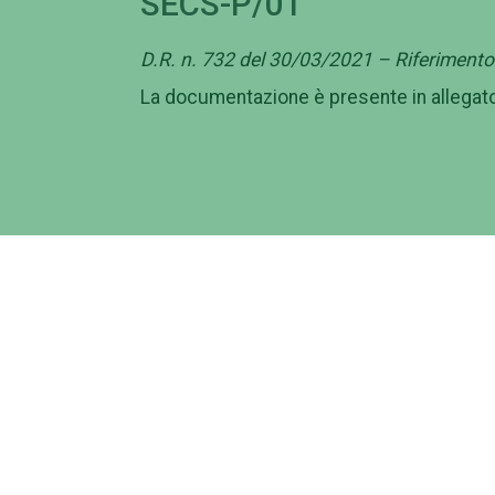
SECS-P/01
D.R. n. 732 del 30/03/2021 – Riferiment
La documentazione è presente in allegat