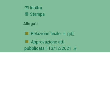
Inoltra
Stampa
Allegati
Relazione finale
pdf
Approvazione atti
pubblicata il 13/12/2021
pdf
Integrazione avviso
prova didattica
pdf
Seduta preliminare
pubblicata il 09/09/2021
pdf
Commissione
pdf
Fac simile domanda