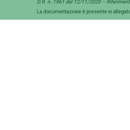
D.R. n. 1961 del 12/11/2020 – Riferime
La documentazione è presente in allegato
Campus
Am
Macroaree
Gov
Dipartimenti
Amm
Elenco strutture
Con
Centro Congressi Villa
Band
Mondragone
Cont