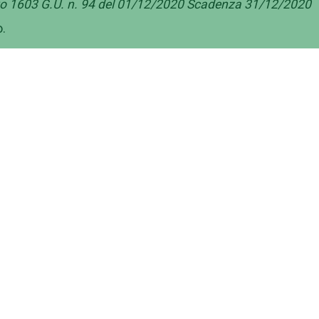
nto 1603 G.U. n. 94 del 01/12/2020 Scadenza 31/12/2020
.
ministrazione
Contattaci
ernance
Ufficio Relazioni con il Pubbl
inistrazione Trasparente
Numeri utili, contatti e PEC
corsi e selezioni
Rubrica Telefonica
i di gara
Come raggiungerci
ratti
Ufficio Comunicazione