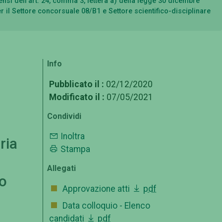
nsi dell’art. 24, comma 3, lettera a) della legge 30 dicembre
 il Settore concorsuale 08/B1 e Settore scientifico-disciplinare
Info
Pubblicato il :
02/12/2020
Modificato il :
07/05/2021
Condividi
Inoltra
ria
Stampa
Allegati
to
Approvazione atti
pdf
Data colloquio - Elenco
candidati
pdf