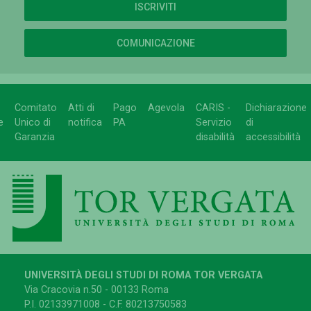
ISCRIVITI
COMUNICAZIONE
Comitato
Atti di
Pago
Agevola
CARIS -
Dichiarazione
e
Unico di
notifica
PA
Servizio
di
Garanzia
disabilità
accessibilità
UNIVERSITÀ DEGLI STUDI DI ROMA TOR VERGATA
Via Cracovia n.50 - 00133 Roma
P.I. 02133971008 - C.F. 80213750583