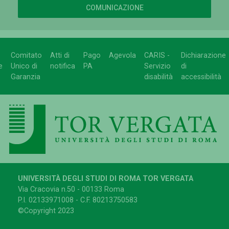
COMUNICAZIONE
Comitato
Atti di
Pago
Agevola
CARIS -
Dichiarazione
e
Unico di
notifica
PA
Servizio
di
Garanzia
disabilità
accessibilità
UNIVERSITÀ DEGLI STUDI DI ROMA TOR VERGATA
Via Cracovia n.50 - 00133 Roma
P.I. 02133971008 - C.F. 80213750583
©Copyright 2023