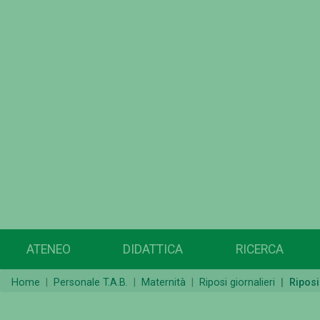
ATENEO
DIDATTICA
RICERCA
Home
Personale T.A.B.
Maternità
Riposi giornalieri
Riposi