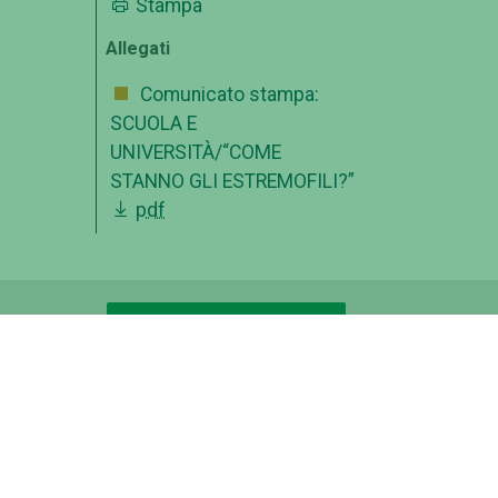
Stampa
Allegati
Comunicato stampa:
SCUOLA E
UNIVERSITÀ/“COME
STANNO GLI ESTREMOFILI?”
pdf
OFFERTA FORMATIVA
ico
CATALOGO CORSI
FORMAZIONE INSEGNANTI
ISCRIVITI