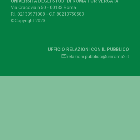
UNIVERSITÀ DEGLI STUDI DI ROMA TOR VERGATA
Via Cracovia n.50 - 00133 Roma
P.I. 02133971008 - C.F. 80213750583
©Copyright 2023
UFFICIO RELAZIONI CON IL PUBBLICO
relazioni.pubblico@uniroma2.it