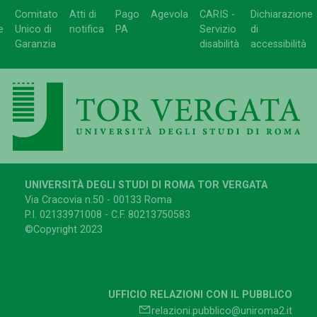
Comitato
Atti di
Pago
Agevola
CARIS -
Dichiarazione
e
Unico di
notifica
PA
Servizio
di
Garanzia
disabilità
accessibilità
UNIVERSITÀ DEGLI STUDI DI ROMA TOR VERGATA
Via Cracovia n.50 - 00133 Roma
P.I. 02133971008 - C.F. 80213750583
©Copyright 2023
UFFICIO RELAZIONI CON IL PUBBLICO
relazioni.pubblico@uniroma2.it