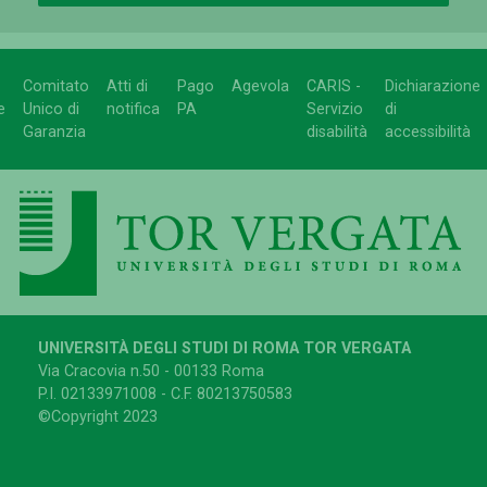
Comitato
Atti di
Pago
Agevola
CARIS -
Dichiarazione
e
Unico di
notifica
PA
Servizio
di
Garanzia
disabilità
accessibilità
UNIVERSITÀ DEGLI STUDI DI ROMA TOR VERGATA
Via Cracovia n.50 - 00133 Roma
P.I. 02133971008 - C.F. 80213750583
©Copyright 2023