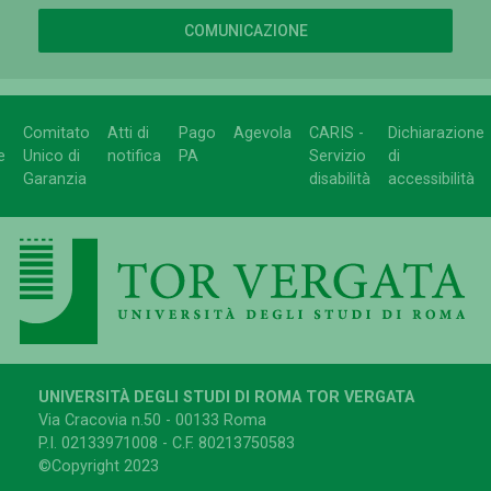
COMUNICAZIONE
Comitato
Atti di
Pago
Agevola
CARIS -
Dichiarazione
e
Unico di
notifica
PA
Servizio
di
Garanzia
disabilità
accessibilità
UNIVERSITÀ DEGLI STUDI DI ROMA TOR VERGATA
Via Cracovia n.50 - 00133 Roma
P.I. 02133971008 - C.F. 80213750583
©Copyright 2023