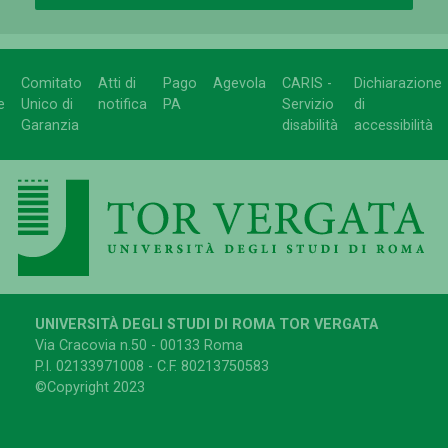
Comitato
Atti di
Pago
Agevola
CARIS -
Dichiarazione
e
Unico di
notifica
PA
Servizio
di
Garanzia
disabilità
accessibilità
UNIVERSITÀ DEGLI STUDI DI ROMA TOR VERGATA
Via Cracovia n.50 - 00133 Roma
P.I. 02133971008 - C.F. 80213750583
©Copyright 2023