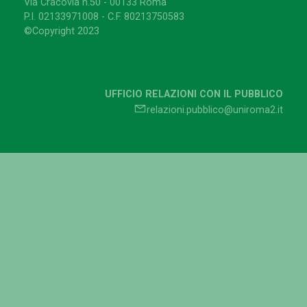
Via Cracovia n.50 - 00133 Roma
P.I. 02133971008 - C.F. 80213750583
©Copyright 2023
UFFICIO RELAZIONI CON IL PUBBLICO
relazioni.pubblico@uniroma2.it