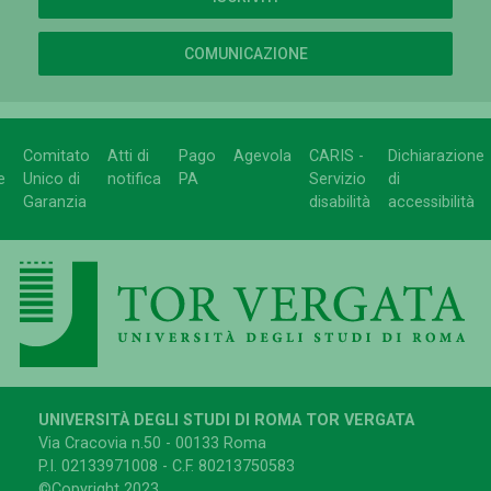
COMUNICAZIONE
Comitato
Atti di
Pago
Agevola
CARIS -
Dichiarazione
e
Unico di
notifica
PA
Servizio
di
Garanzia
disabilità
accessibilità
UNIVERSITÀ DEGLI STUDI DI ROMA TOR VERGATA
Via Cracovia n.50 - 00133 Roma
P.I. 02133971008 - C.F. 80213750583
©Copyright 2023