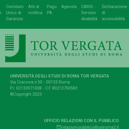
Comitato
Atti di
Pago
Agevola
CARIS -
Dichiarazione
e
Unico di
notifica
PA
Servizio
di
Garanzia
disabilità
accessibilità
UNIVERSITÀ DEGLI STUDI DI ROMA TOR VERGATA
Via Cracovia n.50 - 00133 Roma
P.I. 02133971008 - C.F. 80213750583
©Copyright 2023
UFFICIO RELAZIONI CON IL PUBBLICO
relazioni.pubblico@uniroma2.it