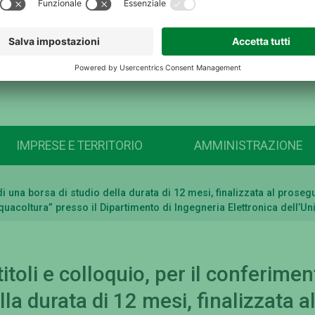
IMPRESE E TERRITORIO
AMMINISTRAZIONE
o di una borsa di studio della durata di 12 mesi, finalizzata al pro
quacoltura” presso il Dipartimento di Ingegneria Elettronica dell’Un
itoli e colloquio, per il conferimen
lla durata di 12 mesi, finalizzata a