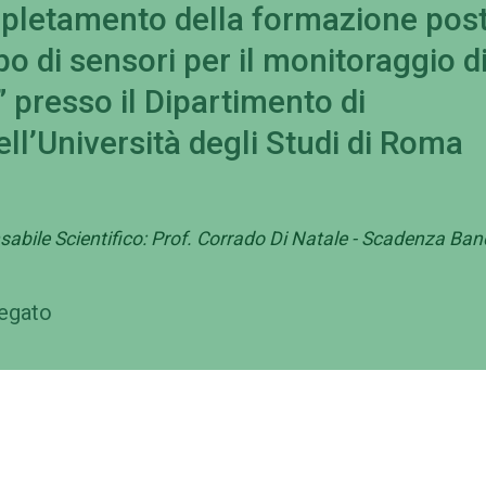
pletamento della formazione post
po di sensori per il monitoraggio d
” presso il Dipartimento di
ell’Università degli Studi di Roma
abile Scientifico: Prof. Corrado Di Natale - Scadenza Ba
legato
ministrazione
Contattaci