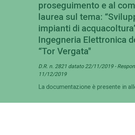
proseguimento e al com
laurea sul tema: “Svilup
impianti di acquacoltura
Ingegneria Elettronica d
“Tor Vergata"
D.R. n. 2821 datato 22/11/2019 - Respons
11/12/2019
La documentazione è presente in al
Campus
Am