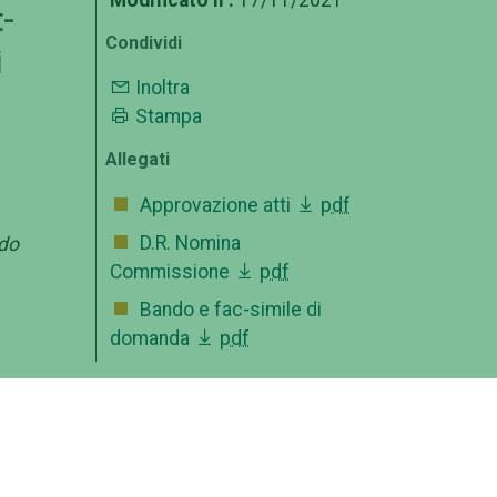
-
Condividi
i
Inoltra
Stampa
Allegati
Approvazione atti
pdf
D.R. Nomina
ndo
Commissione
pdf
Bando e fac-simile di
domanda
pdf
OFFERTA FORMATIVA