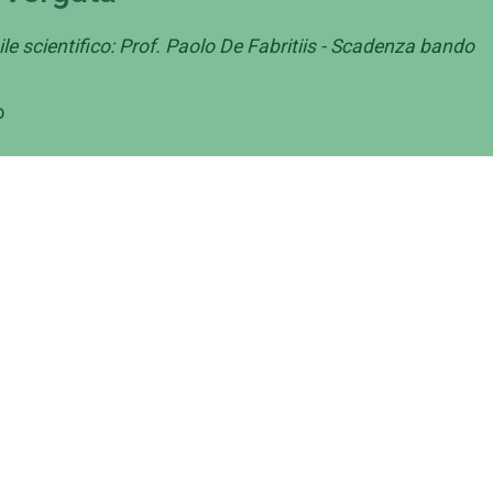
e scientifico: Prof. Paolo De Fabritiis - Scadenza bando
o
ministrazione
Contattaci
ernance
Ufficio Relazioni con il Pubbl
inistrazione Trasparente
Numeri utili, contatti e PEC
corsi e selezioni
Rubrica Telefonica
i di gara
Come raggiungerci
ratti
Ufficio Comunicazione
luppo organizzativo
Ufficio Stampa