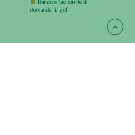
Bando e fac-simile di
domanda
pdf
OFFERTA FORMATIVA
ico
CATALOGO CORSI
FORMAZIONE INSEGNANTI
ISCRIVITI
COMUNICAZIONE