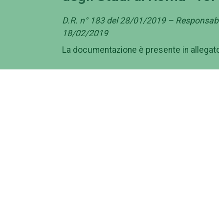
D.R. n° 183 del 28/01/2019 – Responsabil
18/02/2019
La documentazione è presente in allegat
Campus
Am
Macroaree
Gov
Dipartimenti
Amm
Elenco strutture
Con
Centro Congressi Villa
Band
Mondragone
Cont
Policlinico Tor Vergata (PTV)
Svi