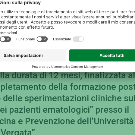
IMPRESE E TERRITORIO
AMMINISTRAZIONE
o di una borsa di studio della durata di 12 mesi, finalizzata al pro
a vita (QoL) nei pazienti ematologici” presso il Dipartimento di Bio
itoli e colloquio, per il conferimen
lla durata di 12 mesi, finalizzata a
pletamento della formazione post
 delle sperimentazioni cliniche su
nei pazienti ematologici” presso il
cina e Prevenzione dell’Università
 Vergata”