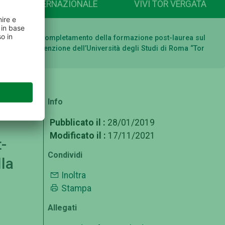
INTERNAZIONALE
VIVI TOR VERGATA
seguimento e al completamento della formazione post-laurea sul
medicina e Prevenzione dell’Università degli Studi di Roma “Tor
Info
to
l
Pubblicato il :
28/01/2019
Modificato il :
17/11/2021
-
Condividi
lla
Inoltra
Stampa
Allegati