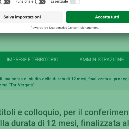
IMPRESE E TERRITORIO
AMMINISTRAZIONE
o di una borsa di studio della durata di 12 mesi, finalizzata al pro
Roma “Tor Vergata”
itoli e colloquio, per il conferimen
lla durata di 12 mesi, finalizzata a