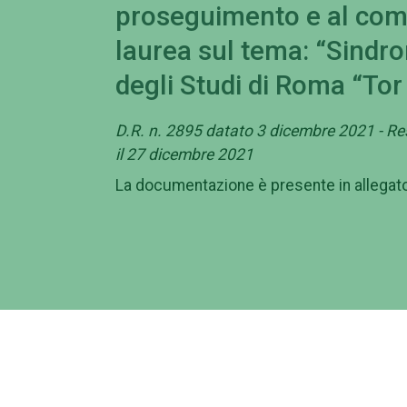
proseguimento e al com
laurea sul tema: “Sindro
degli Studi di Roma “Tor
D.R. n. 2895 datato 3 dicembre 2021 - Re
il 27 dicembre 2021
La documentazione è presente in allegat
Campus
Am