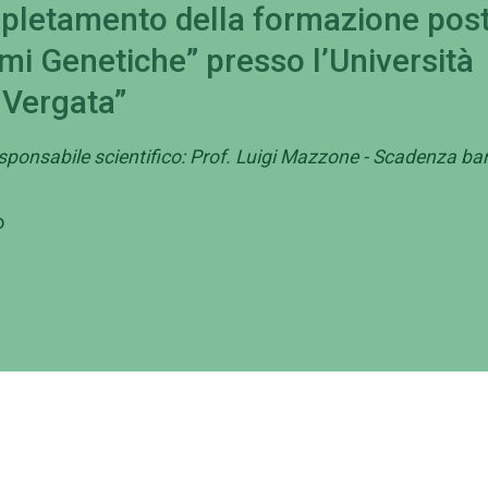
pletamento della formazione post
mi Genetiche” presso l’Università
 Vergata”
sponsabile scientifico: Prof. Luigi Mazzone - Scadenza b
o
ministrazione
Contattaci