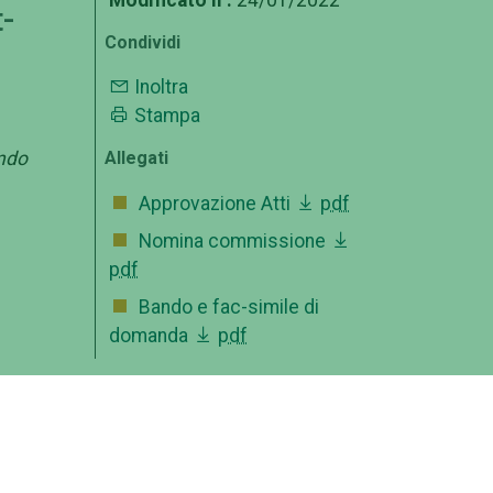
-
Condividi
Inoltra
Stampa
ando
Allegati
Approvazione Atti
pdf
Nomina commissione
pdf
Bando e fac-simile di
domanda
pdf
OFFERTA FORMATIVA