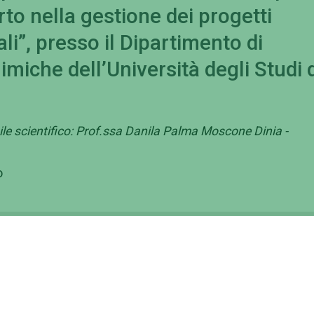
to nella gestione dei progetti
li”, presso il Dipartimento di
miche dell’Università degli Studi d
e scientifico: Prof.ssa Danila Palma Moscone Dinia -
o
ministrazione
Contattaci
ernance
Ufficio Relazioni con il Pubbl
inistrazione Trasparente
Numeri utili, contatti e PEC
corsi e selezioni
Rubrica Telefonica
i di gara
Come raggiungerci