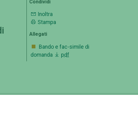
Condividi
Inoltra
Stampa
i
Allegati
Bando e fac-simile di
domanda
pdf
OFFERTA FORMATIVA
ico
CATALOGO CORSI
FORMAZIONE INSEGNANTI