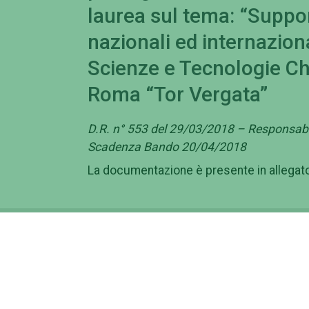
laurea sul tema: “Suppor
nazionali ed internaziona
Scienze e Tecnologie Chi
Roma “Tor Vergata”
D.R. n° 553 del 29/03/2018 – Responsabil
Scadenza Bando 20/04/2018
La documentazione è presente in allegat
Campus
Am
Macroaree
Gov
Dipartimenti
Amm
Elenco strutture
Con
Centro Congressi Villa
Band