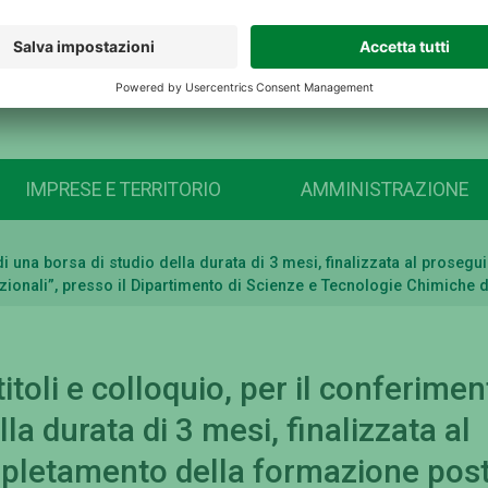
IMPRESE E TERRITORIO
AMMINISTRAZIONE
o di una borsa di studio della durata di 3 mesi, finalizzata al pros
azionali”, presso il Dipartimento di Scienze e Tecnologie Chimiche d
itoli e colloquio, per il conferimen
la durata di 3 mesi, finalizzata al
pletamento della formazione post