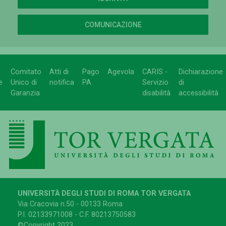
COMUNICAZIONE
Comitato
Atti di
Pago
Agevola
CARIS -
Dichiarazione
e
Unico di
notifica
PA
Servizio
di
Garanzia
disabilità
accessibilità
UNIVERSITÀ DEGLI STUDI DI ROMA TOR VERGATA
Via Cracovia n.50 - 00133 Roma
P.I. 02133971008 - C.F. 80213750583
©Copyright 2023