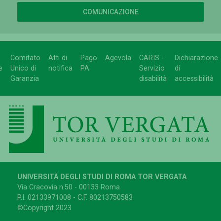
COMUNICAZIONE
Comitato
Atti di
Pago
Agevola
CARIS -
Dichiarazione
e
Unico di
notifica
PA
Servizio
di
Garanzia
disabilità
accessibilità
UNIVERSITÀ DEGLI STUDI DI ROMA TOR VERGATA
Via Cracovia n.50 - 00133 Roma
P.I. 02133971008 - C.F. 80213750583
©Copyright 2023