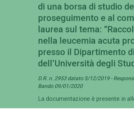
di una borsa di studio del
proseguimento e al com
laurea sul tema: “Raccolt
nella leucemia acuta pr
presso il Dipartimento 
dell’Università degli St
D.R. n. 2953 datato 5/12/2019 - Responsa
Bando 09/01/2020
La documentazione è presente in al