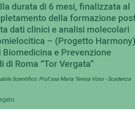
la durata di 6 mesi, finalizzata al
pletamento della formazione post
a dati clinici e analisi molecolari
omielocitica – (Progetto Harmony)
di Biomedicina e Prevenzione
udi di Roma “Tor Vergata”
bile Scientifico: Prof.ssa Maria Teresa Voso - Scadenza
legato