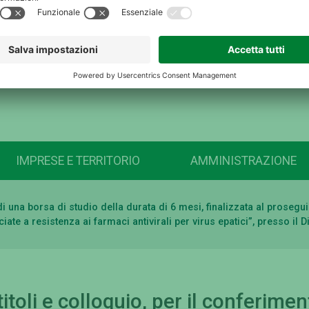
IMPRESE E TERRITORIO
AMMINISTRAZIONE
o di una borsa di studio della durata di 6 mesi, finalizzata al pros
ate a resistenza ai farmaci antivirali per virus epatici”, presso il
itoli e colloquio, per il conferimen