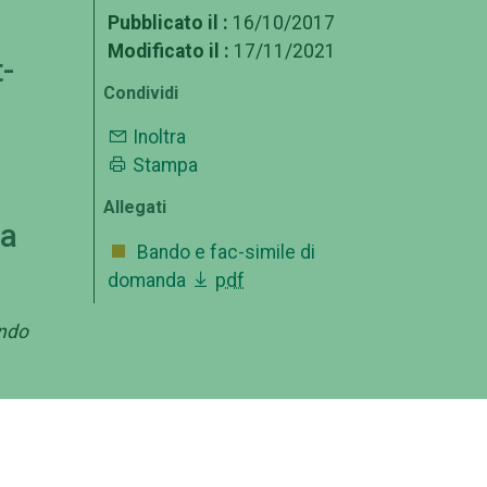
Pubblicato il :
16/10/2017
Modificato il :
17/11/2021
-
Condividi
Inoltra
Stampa
Allegati
ma
Bando e fac-simile di
domanda
pdf
ando