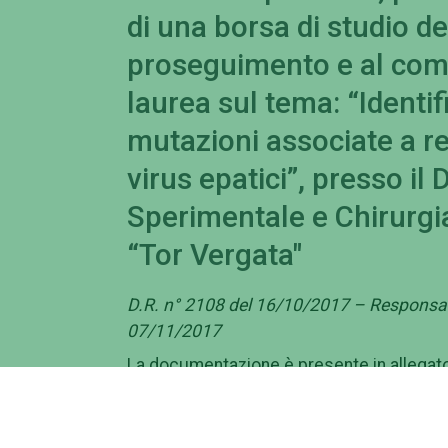
di una borsa di studio del
proseguimento e al com
laurea sul tema: “Identif
mutazioni associate a res
virus epatici”, presso il
Sperimentale e Chirurgia
“Tor Vergata"
D.R. n° 2108 del 16/10/2017 – Responsab
07/11/2017
La documentazione è presente in allegat