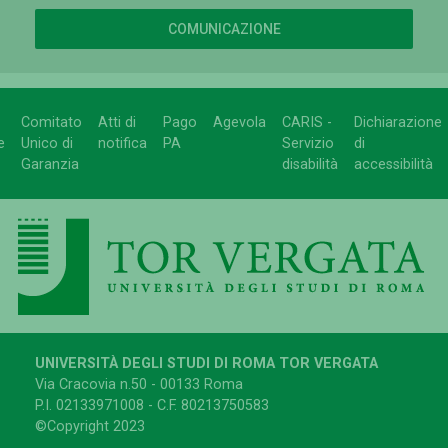
COMUNICAZIONE
Comitato
Atti di
Pago
Agevola
CARIS -
Dichiarazione
e
Unico di
notifica
PA
Servizio
di
Garanzia
disabilità
accessibilità
UNIVERSITÀ DEGLI STUDI DI ROMA TOR VERGATA
Via Cracovia n.50 - 00133 Roma
P.I. 02133971008 - C.F. 80213750583
©Copyright 2023