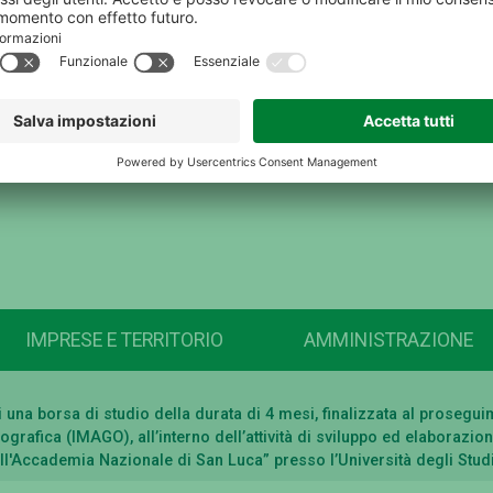
IMPRESE E TERRITORIO
AMMINISTRAZIONE
di una borsa di studio della durata di 4 mesi, finalizzata al prose
lografica (IMAGO), all’interno dell’attività di sviluppo ed elaborazi
dell'Accademia Nazionale di San Luca” presso l’Università degli Stu