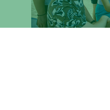
L’Università degli Studi di Roma Tor Vergat
dedicato agli studenti di Tor Vergata.
Per richiedere informazioni scrivere a
all
Il servizio è attivo presso il Welcome Off
dalle 9.00 alle 12.00 e dalle 14.00 alle 16.
Campus
Am
Macroaree
Gov