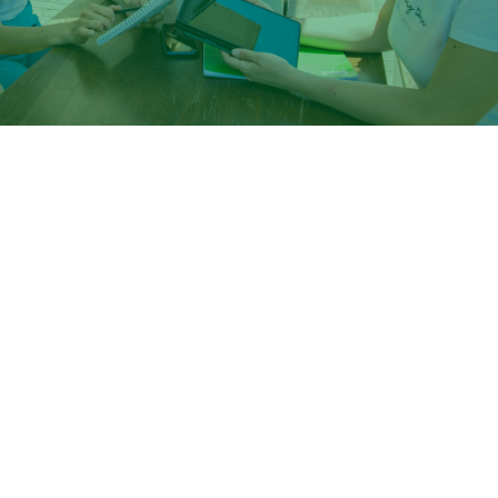
a ha attivato un servizio di supporto per la ricerca di allo
oggi@uniroma2.it
ice (Orari: Lunedì e Venerdì dalle 9.00 alle 12.00 e Mercole
00).
ministrazione
Contattaci
ernance
Ufficio Relazioni con il Pubbl