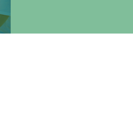
ggio
dì
OFFERTA FORMATIVA
ico