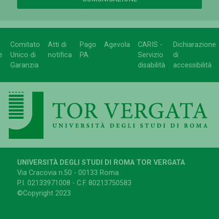
Comitato
Atti di
Pago
Agevola
CARIS -
Dichiarazione
e
Unico di
notifica
PA
Servizio
di
Garanzia
disabilità
accessibilità
UNIVERSITÀ DEGLI STUDI DI ROMA TOR VERGATA
Via Cracovia n.50 - 00133 Roma
P.I. 02133971008 - C.F. 80213750583
©Copyright 2023