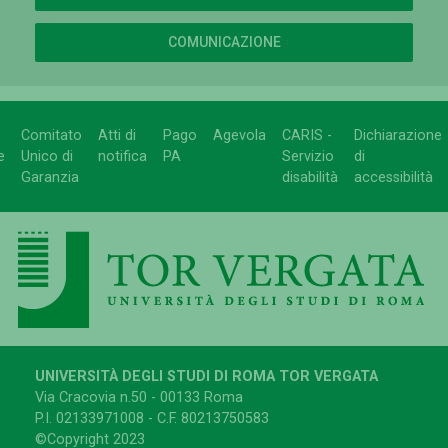
COMUNICAZIONE
Comitato
Atti di
Pago
Agevola
CARIS -
Dichiarazione
e
Unico di
notifica
PA
Servizio
di
Garanzia
disabilità
accessibilità
UNIVERSITÀ DEGLI STUDI DI ROMA TOR VERGATA
Via Cracovia n.50 - 00133 Roma
P.I. 02133971008 - C.F. 80213750583
©Copyright 2023