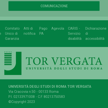
COMUNICAZIONE
Comitato
Atti di
Pago
Agevola
CARIS -
Dichiarazione
e
Unico di
notifica
PA
Servizio
di
Garanzia
disabilità
accessibilità
UNIVERSITÀ DEGLI STUDI DI ROMA TOR VERGATA
Via Cracovia n.50 - 00133 Roma
P.I. 02133971008 - C.F. 80213750583
©Copyright 2023