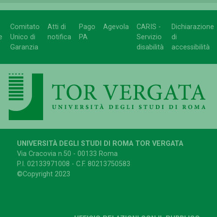
Comitato
Atti di
Pago
Agevola
CARIS -
Dichiarazione
e
Unico di
notifica
PA
Servizio
di
Garanzia
disabilità
accessibilità
UNIVERSITÀ DEGLI STUDI DI ROMA TOR VERGATA
Via Cracovia n.50 - 00133 Roma
P.I. 02133971008 - C.F. 80213750583
©Copyright 2023