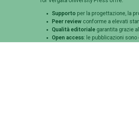
Tor Vergata University Press offre:
Supporto
per la progettazione, la p
Peer review
conforme a elevati stan
Qualità editoriale
garantita grazie a
Open access
: le pubblicazioni sono
nei casi che lo richiedono, possono
Pubblicazione a stampa
: realizzaz
Tor Vergata University Press ha nel propr
critiche) e
riviste
(già accreditate come s
ANVUR).
Contatti e informazioni
su:
https://tvup