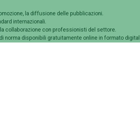
romozione, la diffusione delle pubblicazioni.
dard internazionali.
lla collaborazione con professionisti del settore.
 di norma disponibili gratuitamente online in formato digital
 essere previste forme di accesso controllato.
ione di edizioni cartacee, anche in modalità print on demand
io catalogo
libri
(collane, monografie, volumi curati, edizion
cientifiche o che puntano all'accreditamento da parte di
ress.uniroma2.it/