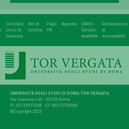
Comitato
Atti di
Pago
Agevola
CARIS -
Dichiarazione
e
Unico di
notifica
PA
Servizio
di
Garanzia
disabilità
accessibilità
UNIVERSITÀ DEGLI STUDI DI ROMA TOR VERGATA
Via Cracovia n.50 - 00133 Roma
P.I. 02133971008 - C.F. 80213750583
©Copyright 2023