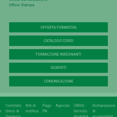
Ufficio Stampa
OFFERTA FORMATIVA
CATALOGO CORSI
FORMAZIONE INSEGNANTI
ISCRIVITI
COMUNICAZIONE
Comitato
Atti di
Pago
Agevola
CARIS -
Dichiarazione
e
Unico di
notifica
PA
Servizio
di
Garanzia
disabilità
accessibilità